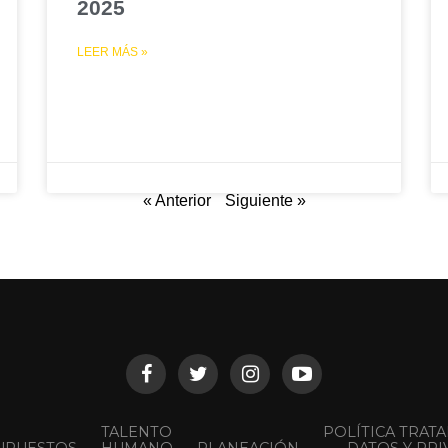
2025
LEER MÁS »
« Anterior
Siguiente »
TALENTO
POLÍTICA TRAT
UPUESTOS
HUMANO
PLANEACIÓN
DATOS Y PRI