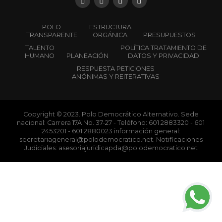
POLO
ESTRUCTURA
TRANSPARENTE
ORGÁNICA
PRESUPUESTOS
TALENTO
POLÍTICA TRATAMIENTO DE
HUMANO
PLANEACIÓN
DATOS Y PRIVACIDAD
RESPUESTA PETICIONES
ANÓNIMAS Y REITERATIVAS
Copyright © 2023. Polo Democrático Alternativo. Sede
nacional: Carrera 17A No. 37-27 - Teléfono: 601 2883320 - 601
2453201 - 601 2880023 información general:
secretariageneral@polodemocratico.net. Notificaciones
Judiciales: asesoriajuridicapda@polodemocratico.net