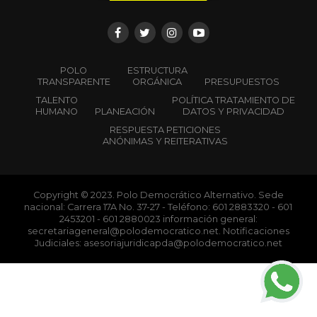
POLO
ESTRUCTURA
TRANSPARENTE
ORGÁNICA
PRESUPUESTOS
TALENTO
POLÍTICA TRATAMIENTO DE
HUMANO
PLANEACIÓN
DATOS Y PRIVACIDAD
RESPUESTA PETICIONES
ANÓNIMAS Y REITERATIVAS
Copyright © 2023. Polo Democrático Alternativo. Sede
nacional: Carrera 17A No. 37-27 - Teléfono: 601 2883320 - 601
2453201 - 601 2880023 información general:
secretariageneral@polodemocratico.net. Notificaciones
Judiciales: asesoriajuridicapda@polodemocratico.net