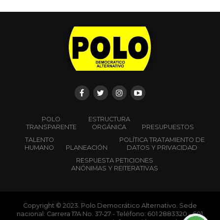
POLO
ESTRUCTURA
TRANSPARENTE
ORGÁNICA
PRESUPUESTOS
TALENTO
POLÍTICA TRATAMIENTO DE
HUMANO
PLANEACIÓN
DATOS Y PRIVACIDAD
RESPUESTA PETICIONES
ANÓNIMAS Y REITERATIVAS
Copyright © 2023. Polo Democrático Alternativo. Sede
nacional: Carrera 17A No. 37-27 - Teléfono: 601 2883320 - 601