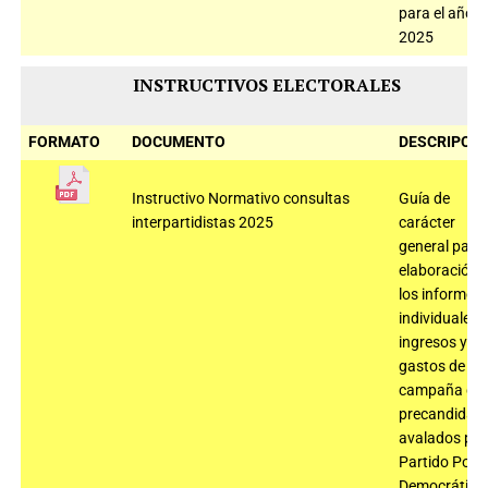
para el año
2025
INSTRUCTIVOS ELECTORALES
FORMATO
DOCUMENTO
DESCRIPCIÓ
Instructivo Normativo consultas
Guía de
interpartidistas 2025
carácter
general para 
elaboración 
los informes
individuales 
ingresos y
gastos de
campaña de 
precandidat
avalados por 
Partido Polo
Democrático