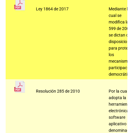
Ley 1864 de 2017
Mediante la
cual se
modifica la L
599 de 2000 
se dictan otr
disposicione
para protege
los
mecanismos 
participación
democrática
Resolución 285 de 2010
Por la cual se
adopta la
herramienta
electrónica,
software
aplicativo
denominado