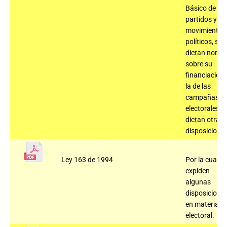
Básico de los
partidos y
movimientos
políticos, se
dictan norm
sobre su
financiación 
la de las
campañas
electorales y
dictan otras
disposiciones
Ley 163 de 1994
Por la cual se
expiden
algunas
disposicione
en materia
electoral.