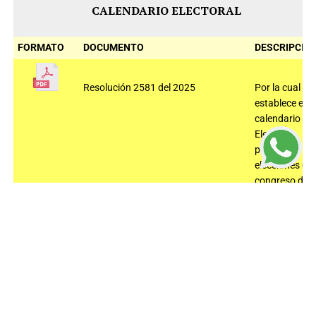
CALENDARIO ELECTORAL
FORMATO
DOCUMENTO
DESCRIPCIÓ
Resolución 2581 del 2025
Por la cual se
establece el
calendario
Electoral
para las
elecciones de
congreso de
la república
que se
realizaran el
08 de marzo
de 2026
INSTRUCTIVOS ELECTORALES