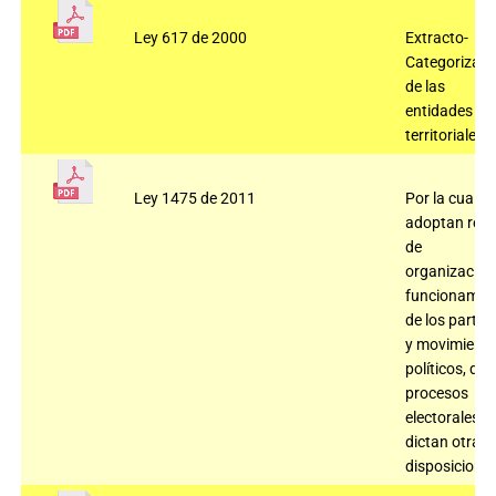
Ley 617 de 2000
Extracto-
Categorizaci
de las
entidades
territoriales.
Ley 1475 de 2011
Por la cual se
adoptan regl
de
organización
funcionamie
de los partid
y movimient
políticos, de 
procesos
electorales y
dictan otras
disposiciones