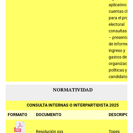
aplicativo
cuentas clar
para el proc
electoral
consultas 2
– presentaci
de informe d
ingreso y
gastos de
organizacion
políticas y
candidatos
NORMATIVIDAD
CONSULTA INTERNAS O INTERPARTIDISTA 2025
FORMATO
DOCUMENTO
DESCRIPCIÓ
Resolución xxx
Topes