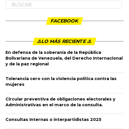
NACIONALES
Saludamos a los trabajadores y
pensionados en el 1° de Mayo
Publicado
6 años ago
en
11:20 pm
By
admin