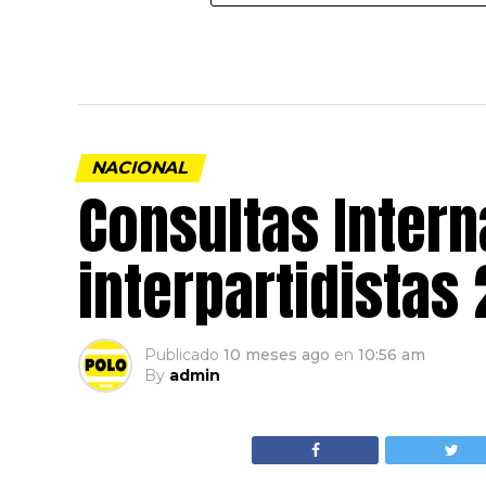
NACIONAL
Consultas Intern
interpartidistas
Publicado
10 meses ago
en
10:56 am
By
admin