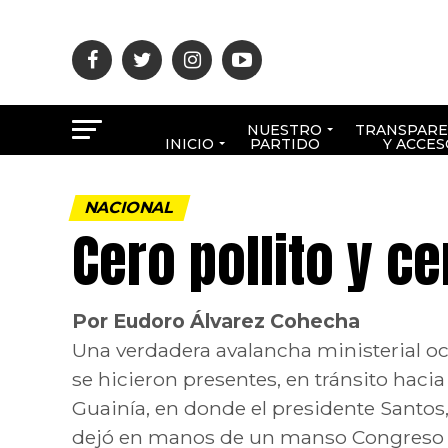
NUESTRO
TRANSPARE
INICIO
PARTIDO
Y ACCES
NACIONAL
Cero pollito y c
Por Eudoro Álvarez Cohecha
Una verdadera avalancha ministerial ocu
se hicieron presentes, en tránsito hac
Guainía, en donde el presidente Santos, d
dejó en manos de un manso Congreso de