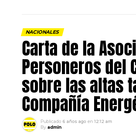
NACIONALES
Carta de la Asoc
Personeros del 
sobre las altas t
Compañía Energé
Publicado
6 años ago
en
12:12 am
By
admin