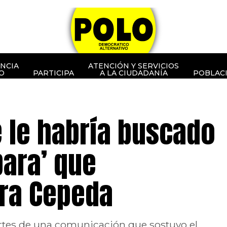
NCIA
ATENCIÓN Y SERVICIOS
O
PARTICIPA
A LA CIUDADANÍA
POBLAC
e le habría buscado
para’ que
tra Cepeda
partes de una comunicación que sostuvo el