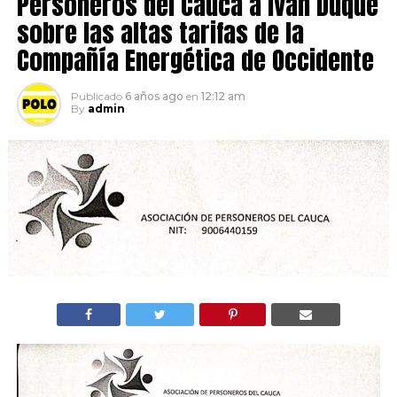
Personeros del Cauca a Ivan Duque
sobre las altas tarifas de la
Compañía Energética de Occidente
Publicado
6 años ago
en
12:12 am
By
admin