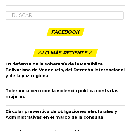
NACIONALES
Saludamos a los trabajadores y
pensionados en el 1° de Mayo
Publicado
6 años ago
en
11:20 pm
By
admin