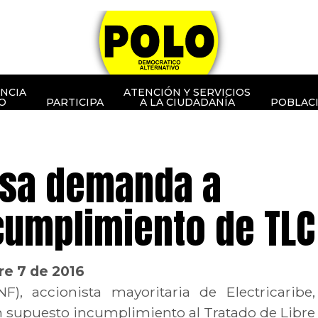
NCIA
ATENCIÓN Y SERVICIOS
O
PARTICIPA
A LA CIUDADANÍA
POBLAC
osa demanda a
cumplimiento de TLC
re 7 de 2016
), accionista mayoritaria de Electricaribe,
 supuesto incumplimiento al Tratado de Libre