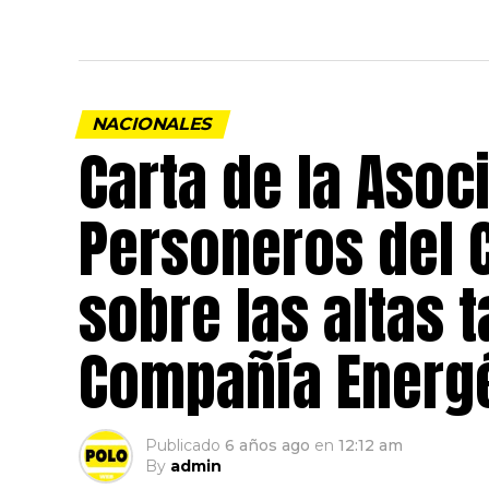
NACIONALES
Carta de la Asoc
Personeros del 
sobre las altas t
Compañía Energé
Publicado
6 años ago
en
12:12 am
By
admin