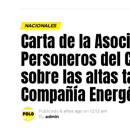
NACIONALES
Carta de la Asoc
Personeros del 
sobre las altas t
Compañía Energé
Publicado
6 años ago
en
12:12 am
By
admin