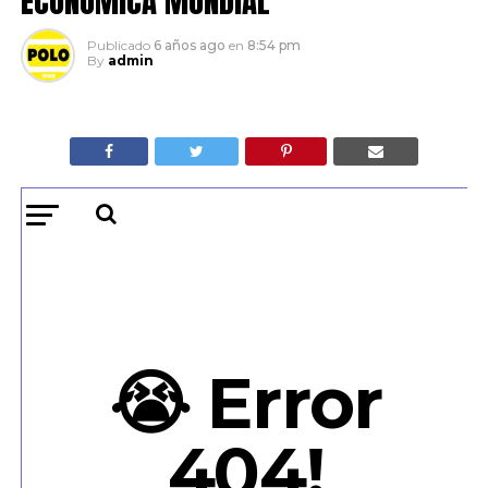
ECONOMICA MUNDIAL
Publicado
6 años ago
en
8:54 pm
By
admin