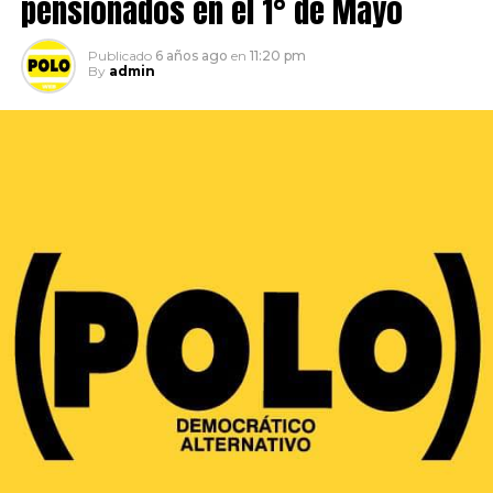
pensionados en el 1° de Mayo
Publicado
6 años ago
en
11:20 pm
By
admin