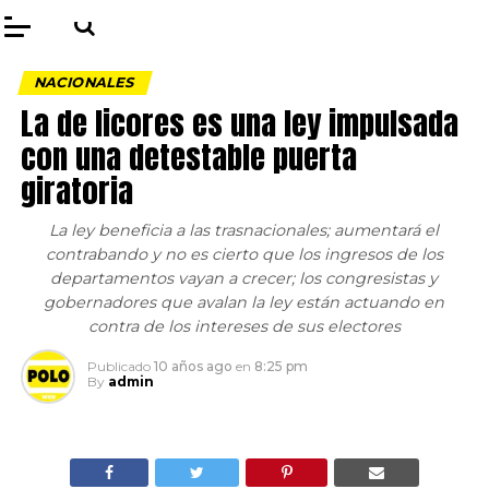
NACIONALES
La de licores es una ley impulsada
con una detestable puerta
giratoria
La ley beneficia a las trasnacionales; aumentará el
contrabando y no es cierto que los ingresos de los
departamentos vayan a crecer; los congresistas y
gobernadores que avalan la ley están actuando en
contra de los intereses de sus electores
Publicado
10 años ago
en
8:25 pm
By
admin