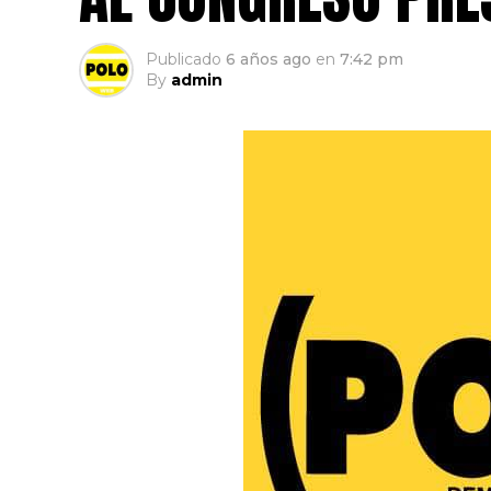
Publicado
6 años ago
en
7:42 pm
By
admin