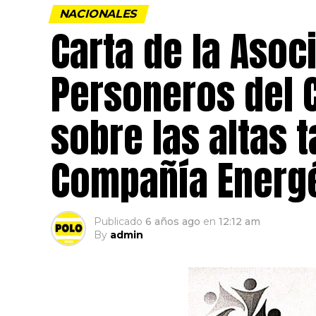
NACIONALES
Carta de la Asoc
Personeros del 
sobre las altas t
Compañía Energé
Publicado
6 años ago
en
12:12 am
By
admin