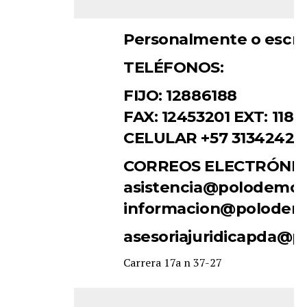
Personalmente o escrit
TELÉFONOS:
FIJO: 12886188
FAX: 12453201 EXT: 118
CELULAR +57 31342425
CORREOS ELECTRÓNIC
asistencia@polodemoc
informacion@polodemo
asesoriajuridicapda@p
Carrera 17a n 37-27