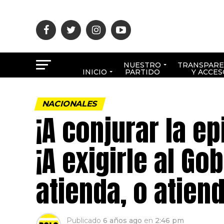
NUESTRO
TRANSPARE
INICIO
PARTIDO
Y ACCES
NACIONALES
¡A conjurar la e
¡A exigirle al G
atienda, o atiend
Publicado
6 años ago
en
2:46 pm