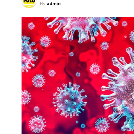
By
admin