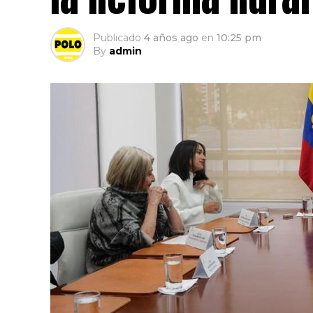
Publicado
4 años ago
en
10:25 pm
By
admin