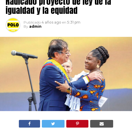
Radicado proyecto de ley de la
igualdad y la equidad
Publicado
4 años ago
en
5:31 pm
By
admin