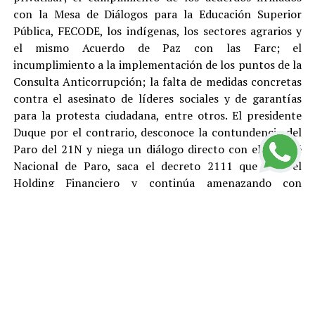
con la Mesa de Diálogos para la Educación Superior
Pública, FECODE, los indígenas, los sectores agrarios y
el mismo Acuerdo de Paz con las Farc; el
incumplimiento a la implementación de los puntos de la
Consulta Anticorrupción; la falta de medidas concretas
contra el asesinato de líderes sociales y de garantías
para la protesta ciudadana, entre otros. El presidente
Duque por el contrario, desconoce la contundencia del
Paro del 21N y niega un diálogo directo con el Comité
Nacional de Paro, saca el decreto 2111 que crea el
Holding Financiero y continúa amenazando con
reprimir y desconocer está justa y pacifica protesta.
El Polo Democrático Alternativo condena como lo ha
hecho antes, durante y después del Paro, todas las
acciones de vandalismo y las cuales son responsabilidad
de sus ejecutores. Rechazamos el tratamiento represivo
dado por el gobierno de Duque a los ciudadanos que