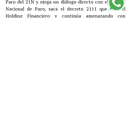
Paro del 21N y niega un diálogo directo con el Comité
Nacional de Paro, saca el decreto 2111 que crea el
Holding Financiero y continúa amenazando con
reprimir y desconocer está justa y pacifica protesta.
El Polo Democrático Alternativo condena como lo ha
hecho antes, durante y después del Paro, todas las
acciones de vandalismo y las cuales son responsabilidad
de sus ejecutores. Rechazamos el tratamiento represivo
dado por el gobierno de Duque a los ciudadanos que
protestan pacíficamente y le pedimos a la
Procuraduría, la Fiscalía y la Defensoría del Pueblo que
se llegue a fondo en el esclarecimiento de los abusos de
la Fuerza Pública, la responsabilidad que puedan tener
el gobierno y Fuerzas Armadas en la ola de pánico y
vandalismo que ocurrió el viernes 22 de noviembre,
durante los decretos de toque de queda. Manifestamos
nuestra solidaridad con la familia del estudiante Dylan
Cruz que fue gravemente herido por un miembro del