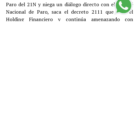
Paro del 21N y niega un diálogo directo con el Comité
Nacional de Paro, saca el decreto 2111 que crea el
Holding Financiero y continúa amenazando con
reprimir y desconocer está justa y pacifica protesta.
El Polo Democrático Alternativo condena como lo ha
hecho antes, durante y después del Paro, todas las
acciones de vandalismo y las cuales son responsabilidad
de sus ejecutores. Rechazamos el tratamiento represivo
dado por el gobierno de Duque a los ciudadanos que
protestan pacíficamente y le pedimos a la
Procuraduría, la Fiscalía y la Defensoría del Pueblo que
se llegue a fondo en el esclarecimiento de los abusos de
la Fuerza Pública, la responsabilidad que puedan tener
el gobierno y Fuerzas Armadas en la ola de pánico y
vandalismo que ocurrió el viernes 22 de noviembre,
durante los decretos de toque de queda. Manifestamos
nuestra solidaridad con la familia del estudiante Dylan
Cruz que fue gravemente herido por un miembro del