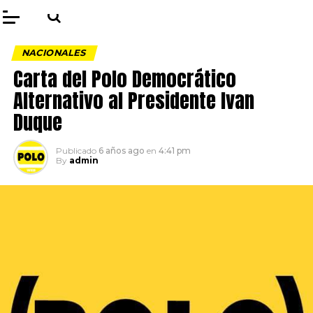
NACIONALES
Carta del Polo Democrático
Alternativo al Presidente Ivan
Duque
Publicado
6 años ago
en
4:41 pm
By
admin