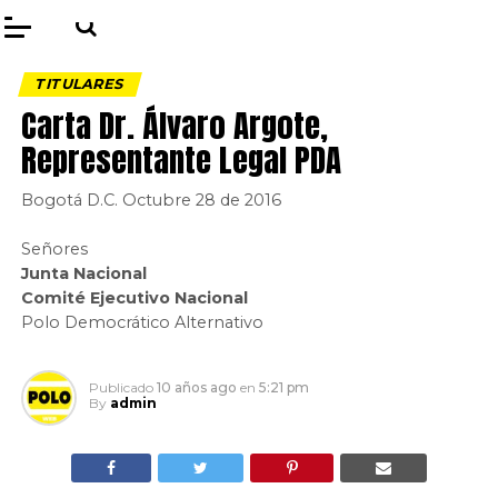
TITULARES
Carta Dr. Álvaro Argote,
Representante Legal PDA
Bogotá D.C. Octubre 28 de 2016
Señores
Junta Nacional
Comité Ejecutivo Nacional
Polo Democrático Alternativo
Publicado
10 años ago
en
5:21 pm
By
admin