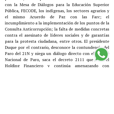
con la Mesa de Diálogos para la Educación Superior
Pública, FECODE, los indígenas, los sectores agrarios y
el mismo Acuerdo de Paz con las Farc; el
incumplimiento a la implementación de los puntos de la
Consulta Anticorrupción; la falta de medidas concretas
contra el asesinato de líderes sociales y de garantías
para la protesta ciudadana, entre otros. El presidente
Duque por el contrario, desconoce la contundencia del
Paro del 21N y niega un diálogo directo con el Comité
Nacional de Paro, saca el decreto 2111 que crea el
Holding Financiero y continúa amenazando con
reprimir y desconocer está justa y pacifica protesta.
El Polo Democrático Alternativo condena como lo ha
hecho antes, durante y después del Paro, todas las
acciones de vandalismo y las cuales son responsabilidad
de sus ejecutores. Rechazamos el tratamiento represivo
dado por el gobierno de Duque a los ciudadanos que
protestan pacíficamente y le pedimos a la