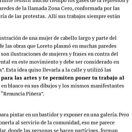
rmite resistir mucho tiempo los gases de la represión y
 paredes de la llamada Zona Cero, conformada por las
ía de las protestas. Allí sus trabajos siempre están
lustración de una mujer de cabello largo y parte del
a de las obras que Loreto plasmó en muchas paredes
son ilustraciones de mujeres y frases en contra del
ental en este movimiento y debe ser considerado en
 Esta idea quiso llevarla a la calle y utilizó las
ara las artes y te permiten poner tu trabajo al
 en blanco en sus dibujos y los mismos manifestantes
 “Renuncia Piñera”.
para pintar en un bastidor y exponer en una galería. Pero
 ponerla al servicio de la comunidad, eso me parece
ular, donde las personas se hacen partícipes, forman