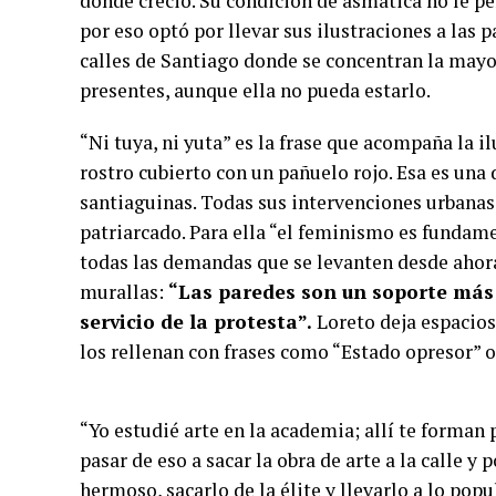
donde creció. Su condición de asmática no le pe
por eso optó por llevar sus ilustraciones a las
calles de Santiago donde se concentran la mayor
presentes, aunque ella no pueda estarlo.
“Ni tuya, ni yuta” es la frase que acompaña la i
rostro cubierto con un pañuelo rojo. Esa es un
santiaguinas. Todas sus intervenciones urbanas 
patriarcado. Para ella “el feminismo es fundam
todas las demandas que se levanten desde ahora”.
murallas:
“Las paredes son un soporte más p
servicio de la protesta”.
Loreto deja espacios
los rellenan con frases como “Estado opresor” o
“Yo estudié arte en la academia; allí te forman 
pasar de eso a sacar la obra de arte a la calle y
hermoso, sacarlo de la élite y llevarlo a lo pop