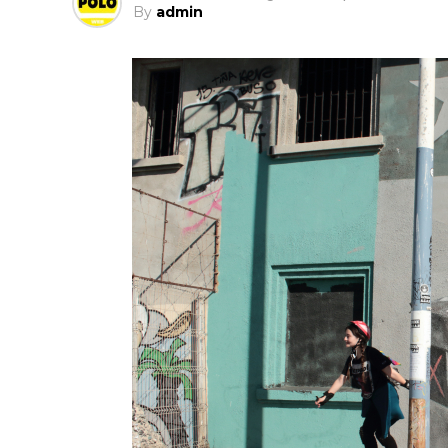
By
admin