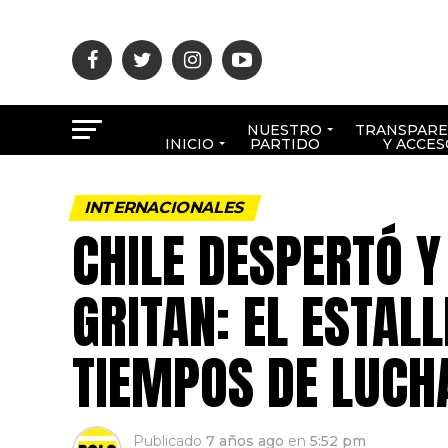
NUESTRO
TRANSPARE
INICIO
PARTIDO
Y ACCES
INTERNACIONALES
CHILE DESPERTÓ Y
GRITAN: EL ESTAL
TIEMPOS DE LUCH
Publicado
7 años ago
en
5:52 pm