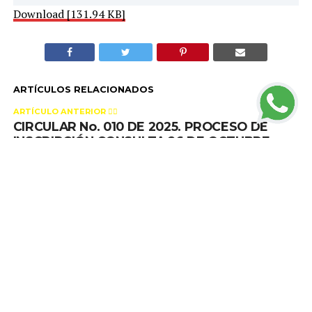
Download [131.94 KB]
ARTÍCULOS RELACIONADOS
ARTÍCULO ANTERIOR 👉🏻
CIRCULAR No. 010 DE 2025. PROCESO DE
INSCRIPCIÓN CONSULTA 26 DE OCTUBRE
PACTO HISTORICO
SIGUIENTE ARTÍCULO 👈🏻
CIRCULAR 003 DE 2024
TE PODRÍA GUSTAR
CLICK PARA COMENTAR