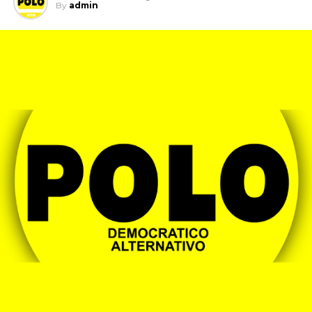
By
admin