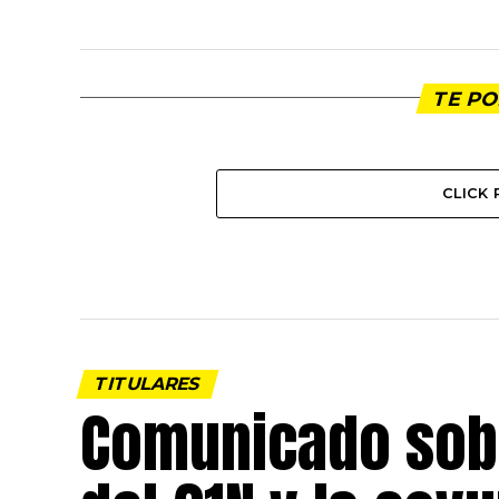
TE PO
CLICK
TITULARES
Comunicado sobr