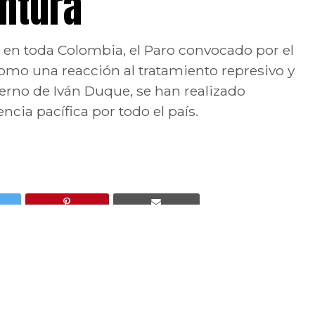
untura
to en toda Colombia, el Paro convocado por el
omo una reacción al tratamiento represivo y
erno de Iván Duque, se han realizado
ncia pacífica por todo el país.
da Colombia, el Paro convocado por el Comité Nacional.
miento represivo y de desconocimiento por parte del
les y creativas jornadas de resistencia pacífica por todo