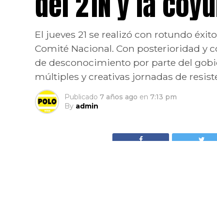
del 21N y la coy
El jueves 21 se realizó con rotundo éxi
Comité Nacional. Con posterioridad y c
de desconocimiento por parte del gobi
múltiples y creativas jornadas de resiste
Publicado
7 años ago
en
7:13 pm
By
admin
El jueves 21 se realizó con rotundo éxito en to
Con posterioridad y como una reacción al trata
gobierno de Iván Duque, se han realizado múltip
el país.