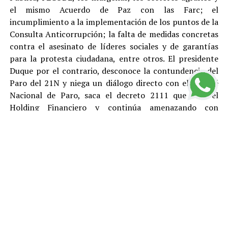
el mismo Acuerdo de Paz con las Farc; el
incumplimiento a la implementación de los puntos de la
Consulta Anticorrupción; la falta de medidas concretas
contra el asesinato de líderes sociales y de garantías
para la protesta ciudadana, entre otros. El presidente
Duque por el contrario, desconoce la contundencia del
Paro del 21N y niega un diálogo directo con el Comité
Nacional de Paro, saca el decreto 2111 que crea el
Holding Financiero y continúa amenazando con
reprimir y desconocer está justa y pacifica protesta.
El Polo Democrático Alternativo condena como lo ha
hecho antes, durante y después del Paro, todas las
acciones de vandalismo y las cuales son responsabilidad
de sus ejecutores. Rechazamos el tratamiento represivo
dado por el gobierno de Duque a los ciudadanos que
protestan pacíficamente y le pedimos a la
Procuraduría, la Fiscalía y la Defensoría del Pueblo que
se llegue a fondo en el esclarecimiento de los abusos de