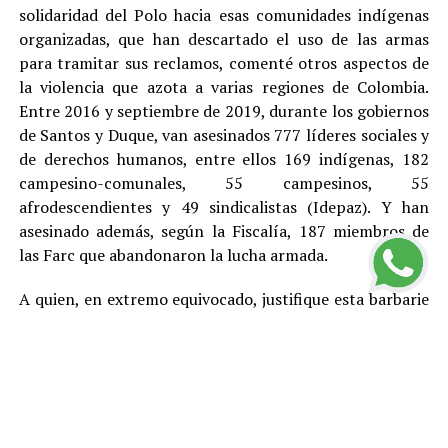
solidaridad del Polo hacia esas comunidades indígenas
organizadas, que han descartado el uso de las armas
para tramitar sus reclamos, comenté otros aspectos de
la violencia que azota a varias regiones de Colombia.
Entre 2016 y septiembre de 2019, durante los gobiernos
de Santos y Duque, van asesinados 777 líderes sociales y
de derechos humanos, entre ellos 169 indígenas, 182
campesino-comunales, 55 campesinos, 55
afrodescendientes y 49 sindicalistas (Idepaz). Y han
asesinado además, según la Fiscalía, 187 miembros de
las Farc que abandonaron la lucha armada.
A quien, en extremo equivocado, justifique esta barbarie
con cualquier teoría, toca recordarle que en este país,
por Constitución, no existe la pena de muerte y que el
más elemental principio democrático indica que no hay
asesinatos buenos y asesinatos malos, entre otras
razones porque el daño que cada homicidio le provoca a
la sociedad genera violencia y otros problemas y