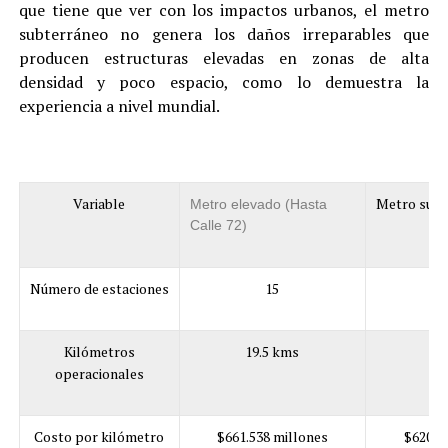
que tiene que ver con los impactos urbanos, el metro
subterráneo no genera los daños irreparables que
producen estructuras elevadas en zonas de alta
densidad y poco espacio, como lo demuestra la
experiencia a nivel mundial.
Variable
Metro subt
Metro elevado (Hasta
cal
Calle 72)
Número de estaciones
15
Kilómetros
19.5 kms
24
operacionales
Costo por kilómetro
$661.538 millones
$620.0