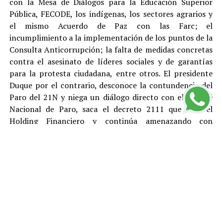
con la Mesa de Diálogos para la Educación Superior
Pública, FECODE, los indígenas, los sectores agrarios y
el mismo Acuerdo de Paz con las Farc; el
incumplimiento a la implementación de los puntos de la
Consulta Anticorrupción; la falta de medidas concretas
contra el asesinato de líderes sociales y de garantías
para la protesta ciudadana, entre otros. El presidente
Duque por el contrario, desconoce la contundencia del
Paro del 21N y niega un diálogo directo con el Comité
Nacional de Paro, saca el decreto 2111 que crea el
Holding Financiero y continúa amenazando con
reprimir y desconocer está justa y pacifica protesta.
El Polo Democrático Alternativo condena como lo ha
hecho antes, durante y después del Paro, todas las
acciones de vandalismo y las cuales son responsabilidad
de sus ejecutores. Rechazamos el tratamiento represivo
dado por el gobierno de Duque a los ciudadanos que
protestan pacíficamente y le pedimos a la