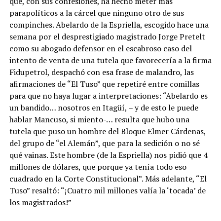
que, con sus confesiones, ha hecho meter más
parapolíticos a la cárcel que ninguno otro de sus
compinches. Abelardo de la Espriella, escogido hace una
semana por el desprestigiado magistrado Jorge Pretelt
como su abogado defensor en el escabroso caso del
intento de venta de una tutela que favorecería a la firma
Fidupetrol, despachó con esa frase de malandro, las
afirmaciones de “El Tuso” que repetiré entre comillas
para que no haya lugar a interpretaciones: “Abelardo es
un bandido… nosotros en Itagüí, – y de esto le puede
hablar Mancuso, si miento-… resulta que hubo una
tutela que puso un hombre del Bloque Elmer Cárdenas,
del grupo de “el Alemán”, que para la sedición o no sé
qué vainas. Este hombre (de la Espriella) nos pidió que 4
millones de dólares, que porque ya tenía todo eso
cuadrado en la Corte Constitucional”. Más adelante, “El
Tuso” resaltó: “¡Cuatro mil millones valía la ‘tocada’ de
los magistrados!”