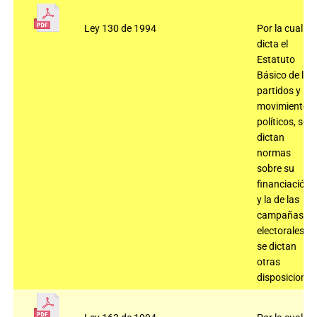
Ley 130 de 1994
Por la cual se
dicta el
Estatuto
Básico de los
partidos y
movimientos
políticos, se
dictan
normas
sobre su
financiación
y la de las
campañas
electorales y
se dictan
otras
disposiciones