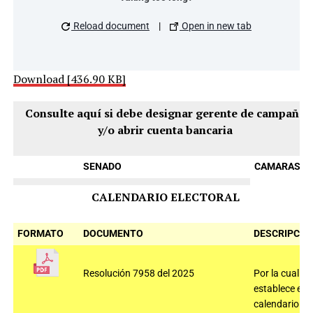
Reload document
|
Open in new tab
Download [436.90 KB]
Consulte aquí si debe designar gerente de campaña
y/o abrir cuenta bancaria
SENADO
CAMARAS
CALENDARIO ELECTORAL
FORMATO
DOCUMENTO
DESCRIPCIÓ
Resolución 7958 del 2025
Por la cual se
establece el
calendario