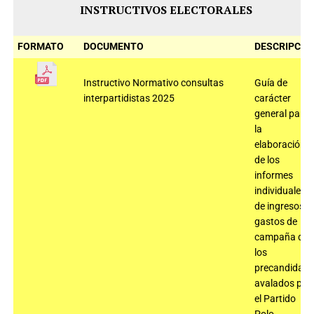
INSTRUCTIVOS ELECTORALES
FORMATO
DOCUMENTO
DESCRIPCIÓ
Instructivo Normativo consultas
Guía de
interpartidistas 2025
carácter
general para
la
elaboración
de los
informes
individuales
de ingresos y
gastos de
campaña de
los
precandidato
avalados por
el Partido