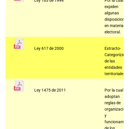
Ley 163 de 1994
Por la cual se
expiden
algunas
disposiciones
en materia
electoral.
Ley 617 de 2000
Extracto-
Categorizaci
de las
entidades
territoriales.
Ley 1475 de 2011
Por la cual se
adoptan
reglas de
organización
y
funcionamien
de los