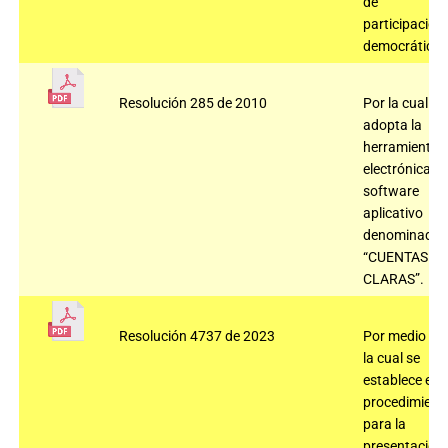
de
participación
democrática
Resolución 285 de 2010
Por la cual se
adopta la
herramienta
electrónica,
software
aplicativo
denominado
“CUENTAS
CLARAS”.
Resolución 4737 de 2023
Por medio de
la cual se
establece el
procedimient
para la
presentación