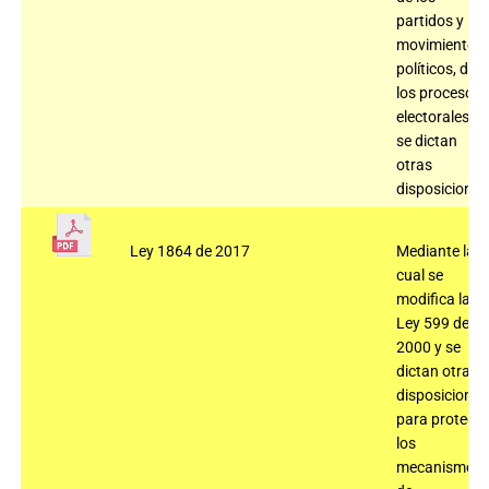
partidos y
movimientos
políticos, de
los procesos
electorales y
se dictan
otras
disposiciones
Ley 1864 de 2017
Mediante la
cual se
modifica la
Ley 599 de
2000 y se
dictan otras
disposiciones
para protege
los
mecanismos