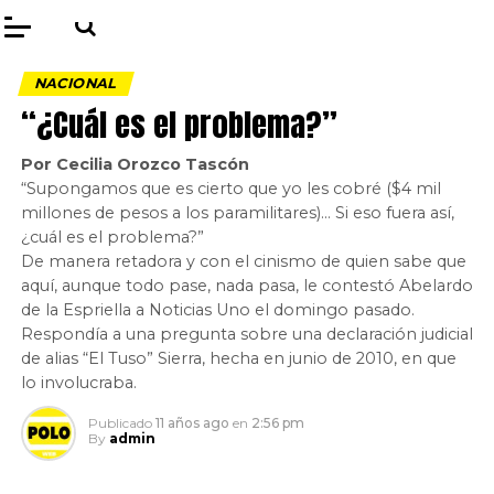
NACIONAL
“¿Cuál es el problema?”
Por Cecilia Orozco Tascón
“Supongamos que es cierto que yo les cobré ($4 mil
millones de pesos a los paramilitares)… Si eso fuera así,
¿cuál es el problema?”
De manera retadora y con el cinismo de quien sabe que
aquí, aunque todo pase, nada pasa, le contestó Abelardo
de la Espriella a Noticias Uno el domingo pasado.
Respondía a una pregunta sobre una declaración judicial
de alias “El Tuso” Sierra, hecha en junio de 2010, en que
lo involucraba.
Publicado
11 años ago
en
2:56 pm
By
admin