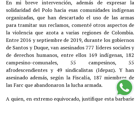
En mi breve intervención, además de expresar la
solidaridad del Polo hacia esas comunidades indígenas
organizadas, que han descartado el uso de las armas
para tramitar sus reclamos, comenté otros aspectos de
la violencia que azota a varias regiones de Colombia.
Entre 2016 y septiembre de 2019, durante los gobiernos
de Santos y Duque, van asesinados 777 líderes sociales y
de derechos humanos, entre ellos 169 indígenas, 182
campesino-comunales, 55 campesinos, 55
afrodescendientes y 49 sindicalistas (Idepaz). Y han
asesinado además, según la Fiscalía, 187 miembros de
las Farc que abandonaron la lucha armada.
A quien, en extremo equivocado, justifique esta barbarie
con cualquier teoría, toca recordarle que en este país,
por Constitución, no existe la pena de muerte y que el
más elemental principio democrático indica que no hay
asesinatos buenos y asesinatos malos, entre otras
razones porque el daño que cada homicidio le provoca a