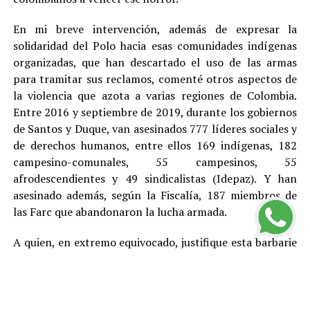
En mi breve intervención, además de expresar la
solidaridad del Polo hacia esas comunidades indígenas
organizadas, que han descartado el uso de las armas
para tramitar sus reclamos, comenté otros aspectos de
la violencia que azota a varias regiones de Colombia.
Entre 2016 y septiembre de 2019, durante los gobiernos
de Santos y Duque, van asesinados 777 líderes sociales y
de derechos humanos, entre ellos 169 indígenas, 182
campesino-comunales, 55 campesinos, 55
afrodescendientes y 49 sindicalistas (Idepaz). Y han
asesinado además, según la Fiscalía, 187 miembros de
las Farc que abandonaron la lucha armada.
A quien, en extremo equivocado, justifique esta barbarie
con cualquier teoría, toca recordarle que en este país,
por Constitución, no existe la pena de muerte y que el
más elemental principio democrático indica que no hay
asesinatos buenos y asesinatos malos, entre otras