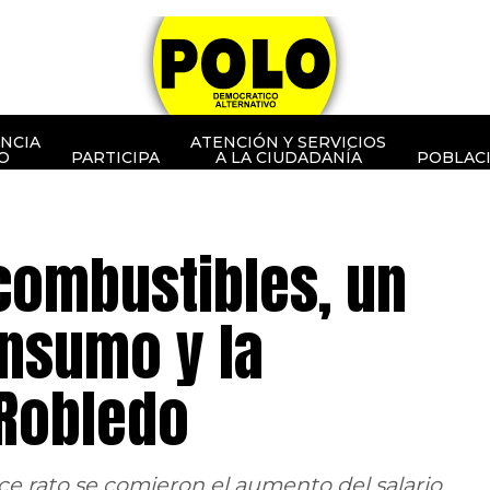
NCIA
ATENCIÓN Y SERVICIOS
O
PARTICIPA
A LA CIUDADANÍA
POBLAC
 combustibles, un
onsumo y la
 Robledo
ce rato se comieron el aumento del salario