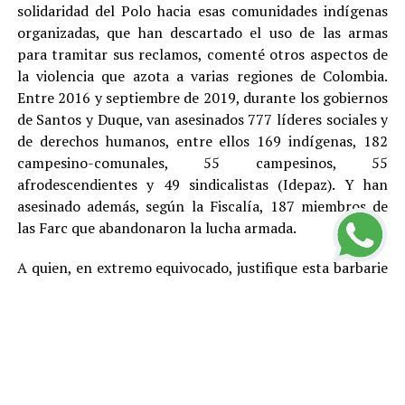
solidaridad del Polo hacia esas comunidades indígenas
organizadas, que han descartado el uso de las armas
para tramitar sus reclamos, comenté otros aspectos de
la violencia que azota a varias regiones de Colombia.
Entre 2016 y septiembre de 2019, durante los gobiernos
de Santos y Duque, van asesinados 777 líderes sociales y
de derechos humanos, entre ellos 169 indígenas, 182
campesino-comunales, 55 campesinos, 55
afrodescendientes y 49 sindicalistas (Idepaz). Y han
asesinado además, según la Fiscalía, 187 miembros de
las Farc que abandonaron la lucha armada.
A quien, en extremo equivocado, justifique esta barbarie
con cualquier teoría, toca recordarle que en este país,
por Constitución, no existe la pena de muerte y que el
más elemental principio democrático indica que no hay
asesinatos buenos y asesinatos malos, entre otras
razones porque el daño que cada homicidio le provoca a
la sociedad genera violencia y otros problemas y