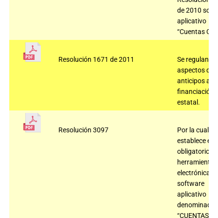
de 2010 sobre
aplicativo
“Cuentas Cla
Resolución 1671 de 2011
Se regulan
aspectos de
anticipos a la
financiación
estatal.
Resolución 3097
Por la cual se
establece el 
obligatorio de
herramienta
electrónica,
software
aplicativo
denominado
“CUENTAS