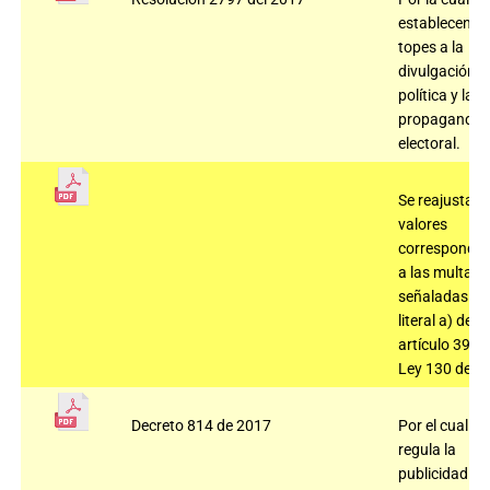
establecen lo
topes a la
divulgación
política y la
propaganda
electoral.
Se reajustan 
valores
correspondie
a las multas
señaladas en 
literal a) del
artículo 39 de
Ley 130 de 1
Decreto 814 de 2017
Por el cual se
regula la
publicidad