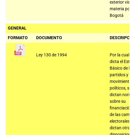
exterior visua
materia políti
Bogotá
GENERAL
FORMATO
DOCUMENTO
DESCRIPCIÓ
Ley 130 de 1994
Por la cual se
dicta el Estat
Básico de los
partidos y
movimientos
políticos, se
dictan norma
sobre su
financiación y
de las campa
electorales y 
dictan otras
disposiciones