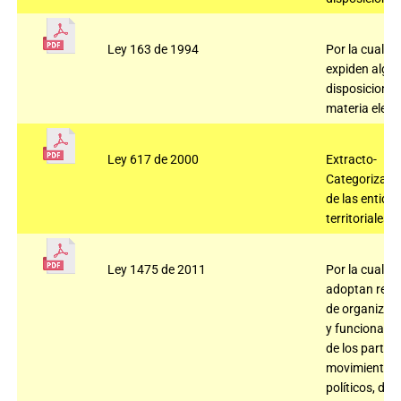
Ley 163 de 1994
Por la cual se
expiden algu
disposiciones
materia electo
Ley 617 de 2000
Extracto-
Categorizaci
de las entida
territoriales.
Ley 1475 de 2011
Por la cual se
adoptan regl
de organizac
y funcionami
de los partido
movimientos
políticos, de l