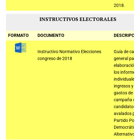
2018.
INSTRUCTIVOS ELECTORALES
FORMATO
DOCUMENTO
DESCRIPCIÓ
Instructivo Normativo Elecciones
Guía de carác
congreso de 2018
general para 
elaboración 
los informes
individuales 
ingresos y
gastos de
campaña de l
candidatos
avalados por 
Partido Polo
Democrático
Alternativo