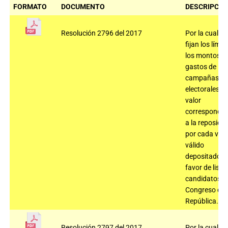
FORMATO
DOCUMENTO
DESCRIPCIÓ
Resolución 2796 del 2017
Por la cual se
fijan los límit
los montos d
gastos de las
campañas
electorales y e
valor
correspondie
a la reposició
por cada vot
válido
depositado a
favor de lista
candidatos a
Congreso de 
República.
Resolución 2797 del 2017
Por la cual se