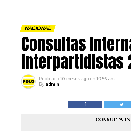
NACIONAL
Consultas Intern
interpartidistas
Publicado
10 meses ago
en
10:56 am
By
admin
CONSULTA IN