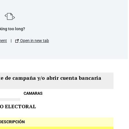
king too long?
ment
|
Open in new tab
te de campaña y/o abrir cuenta bancaria
CAMARAS
O ELECTORAL
DESCRIPCIÓN