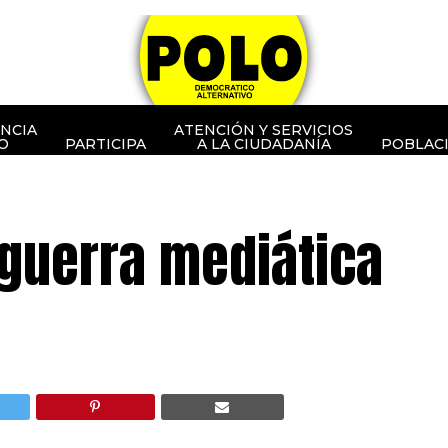
NCIA
ATENCIÓN Y SERVICIOS
O
PARTICIPA
A LA CIUDADANÍA
POBLAC
 guerra mediática