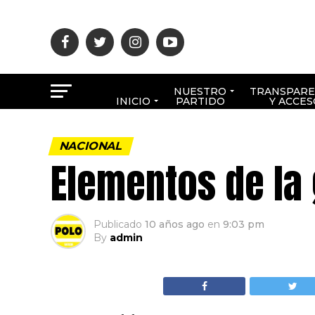
NUESTRO
TRANSPARE
INICIO
PARTIDO
Y ACCES
NACIONAL
Elementos de la
Publicado
10 años ago
en
9:03 pm
By
admin