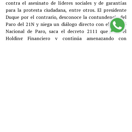
contra el asesinato de líderes sociales y de garantías
para la protesta ciudadana, entre otros. El presidente
Duque por el contrario, desconoce la contundencia del
Paro del 21N y niega un diálogo directo con el Comité
Nacional de Paro, saca el decreto 2111 que crea el
Holding Financiero y continúa amenazando con
reprimir y desconocer está justa y pacifica protesta.
El Polo Democrático Alternativo condena como lo ha
hecho antes, durante y después del Paro, todas las
acciones de vandalismo y las cuales son responsabilidad
de sus ejecutores. Rechazamos el tratamiento represivo
dado por el gobierno de Duque a los ciudadanos que
protestan pacíficamente y le pedimos a la
Procuraduría, la Fiscalía y la Defensoría del Pueblo que
se llegue a fondo en el esclarecimiento de los abusos de
la Fuerza Pública, la responsabilidad que puedan tener
el gobierno y Fuerzas Armadas en la ola de pánico y
vandalismo que ocurrió el viernes 22 de noviembre,