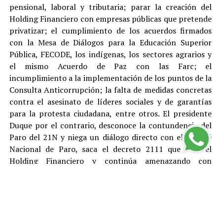
pensional, laboral y tributaria; parar la creación del
Holding Financiero con empresas públicas que pretende
privatizar; el cumplimiento de los acuerdos firmados
con la Mesa de Diálogos para la Educación Superior
Pública, FECODE, los indígenas, los sectores agrarios y
el mismo Acuerdo de Paz con las Farc; el
incumplimiento a la implementación de los puntos de la
Consulta Anticorrupción; la falta de medidas concretas
contra el asesinato de líderes sociales y de garantías
para la protesta ciudadana, entre otros. El presidente
Duque por el contrario, desconoce la contundencia del
Paro del 21N y niega un diálogo directo con el Comité
Nacional de Paro, saca el decreto 2111 que crea el
Holding Financiero y continúa amenazando con
reprimir y desconocer está justa y pacifica protesta.
El Polo Democrático Alternativo condena como lo ha
hecho antes, durante y después del Paro, todas las
acciones de vandalismo y las cuales son responsabilidad