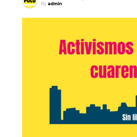
By
admin