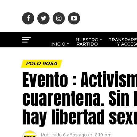
NUESTRO
TRANSPARE
INICIO
PARTIDO
Y ACCES
POLO ROSA
Evento : Activis
cuarentena. Sin l
hay libertad sex
Publicado
6 años ago
en
6:19 pm