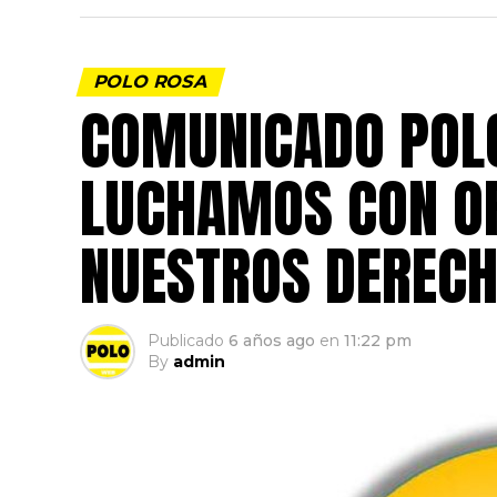
POLO ROSA
COMUNICADO POLO
LUCHAMOS CON OR
NUESTROS DEREC
Publicado
6 años ago
en
11:22 pm
By
admin