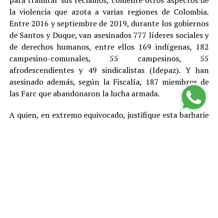
para tramitar sus reclamos, comenté otros aspectos de
la violencia que azota a varias regiones de Colombia.
Entre 2016 y septiembre de 2019, durante los gobiernos
de Santos y Duque, van asesinados 777 líderes sociales y
de derechos humanos, entre ellos 169 indígenas, 182
campesino-comunales, 55 campesinos, 55
afrodescendientes y 49 sindicalistas (Idepaz). Y han
asesinado además, según la Fiscalía, 187 miembros de
las Farc que abandonaron la lucha armada.
A quien, en extremo equivocado, justifique esta barbarie
con cualquier teoría, toca recordarle que en este país,
por Constitución, no existe la pena de muerte y que el
más elemental principio democrático indica que no hay
asesinatos buenos y asesinatos malos, entre otras
razones porque el daño que cada homicidio le provoca a
la sociedad genera violencia y otros problemas y
termina afectando mal hasta a los propios victimarios.