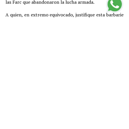
las Farc que abandonaron la lucha armada.
A quien, en extremo equivocado, justifique esta barbarie
con cualquier teoría, toca recordarle que en este país,
por Constitución, no existe la pena de muerte y que el
más elemental principio democrático indica que no hay
asesinatos buenos y asesinatos malos, entre otras
razones porque el daño que cada homicidio le provoca a
la sociedad genera violencia y otros problemas y
termina afectando mal hasta a los propios victimarios.
Estas cifras llevan a concluir que el Estado colombiano –
más allá de los gobiernos y en buena medida por su
culpa– está fracasando en el logro del primer propósito
de cualquier Estado, cual es el de asegurar para sí el
monopolio de las armas, monopolio que si se pierde en
proporciones de importancia, termina por hacerles
daños severos a las otras funciones estatales –
económicas, sociales y políticas– e incluso puede