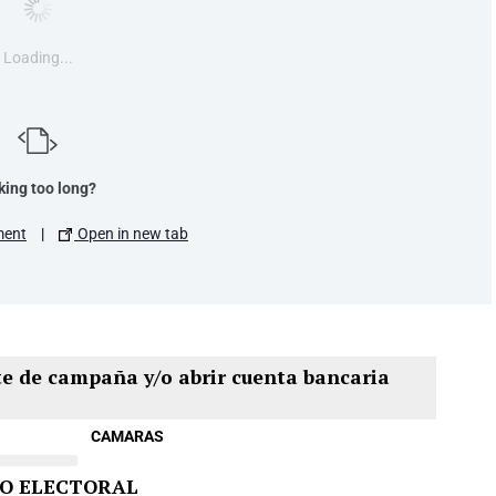
Loading...
king too long?
ment
|
Open in new tab
te de campaña y/o abrir cuenta bancaria
CAMARAS
O ELECTORAL