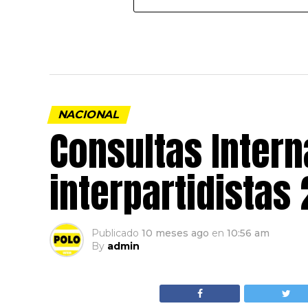
NACIONAL
Consultas Intern
interpartidistas
Publicado
10 meses ago
en
10:56 am
By
admin