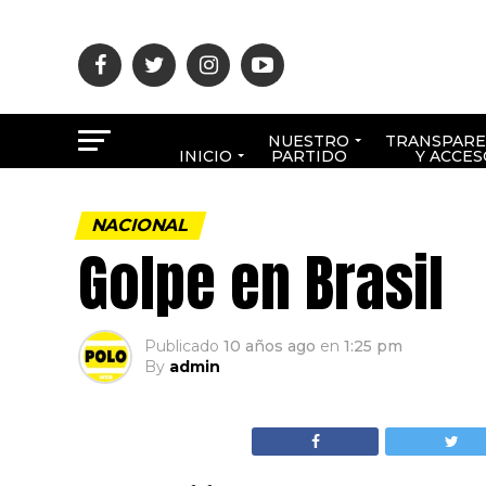
NUESTRO
TRANSPARE
INICIO
PARTIDO
Y ACCES
NACIONAL
Golpe en Brasil
Publicado
10 años ago
en
1:25 pm
By
admin