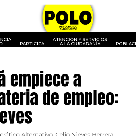
NCIA
ATENCIÓN Y SERVICIOS
O
PARTICIPA
A LA CIUDADANÍA
POBLAC
á empiece a
ateria de empleo:
ieves
rático Alternativo, Celio Nieves Herrera,