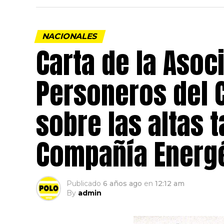
NACIONALES
Carta de la Asoc
Personeros del 
sobre las altas t
Compañía Energé
Publicado
6 años ago
en
12:12 am
By
admin