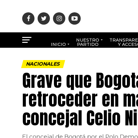
NUESTRO
TRANSPARE
INICIO
PARTIDO
Y ACCES
NACIONALES
Grave que Bogot
retroceder en m
concejal Celio N
El concejal de Bogotá por el Polo Democ