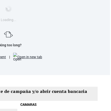
Loading...
king too long?
ment
|
Open in new tab
te de campaña y/o abrir cuenta bancaria
CAMARAS