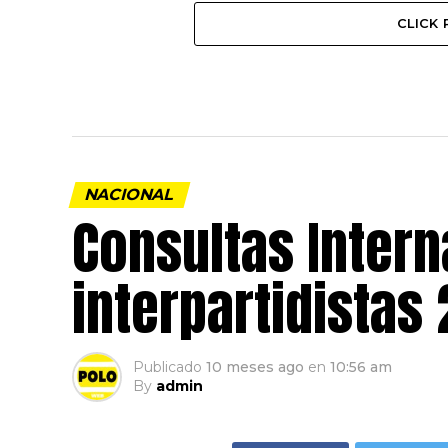
CLICK
NACIONAL
Consultas Intern
interpartidistas
Publicado
10 meses ago
en
10:56 am
By
admin