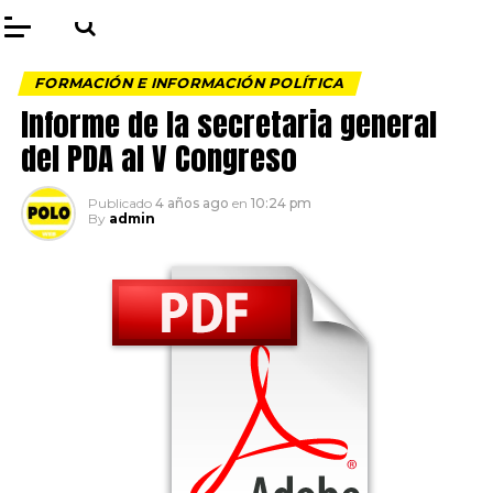
FORMACIÓN E INFORMACIÓN POLÍTICA
Informe de la secretaria general
del PDA al V Congreso
Publicado
4 años ago
en
10:24 pm
By
admin