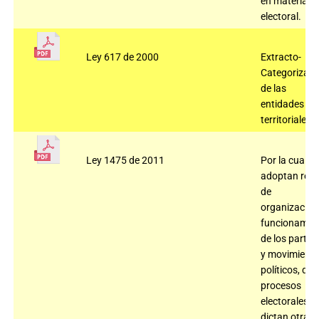
en materia
electoral.
Ley 617 de 2000
Extracto-
Categorizaci
de las
entidades
territoriales.
Ley 1475 de 2011
Por la cual se
adoptan regl
de
organización
funcionamie
de los partid
y movimient
políticos, de 
procesos
electorales y 
dictan otras