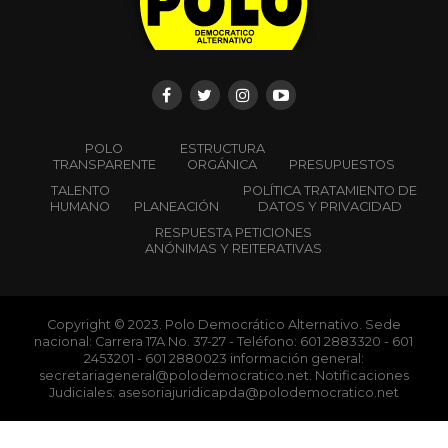
POLO
ESTRUCTURA
TRANSPARENTE
ORGÁNICA
PRESUPUESTOS
TALENTO
POLÍTICA TRATAMIENTO DE
HUMANO
PLANEACIÓN
DATOS Y PRIVACIDAD
RESPUESTA PETICIONES
ANÓNIMAS Y REITERATIVAS
Copyright © 2023. Polo Democrático Alternativo. Sede
nacional: Carrera 17A No. 37-27 - Teléfono: 601 2883320 - 601
2453201 - 601 2880023 información general:
secretariageneral@polodemocratico.net. Notificaciones
Judiciales: asesoriajuridicapda@polodemocratico.net