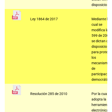
disposiciones
Ley 1864 de 2017
Mediante la
cual se
modifica la L
599 de 2000 
se dictan otr
disposicione
para protege
los
mecanismos
de
participación
democrática
Resolución 285 de 2010
Por la cual se
adopta la
herramienta
electrónica,