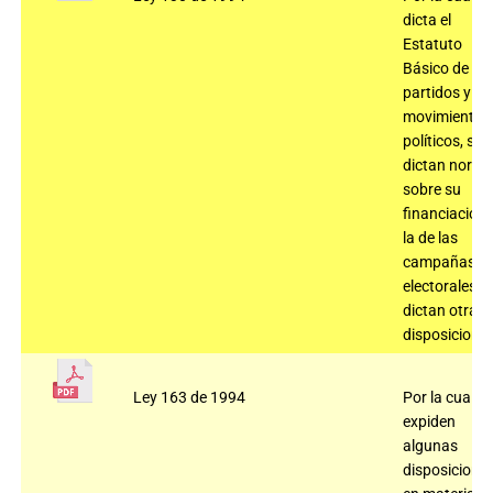
dicta el
Estatuto
Básico de los
partidos y
movimientos
políticos, se
dictan norm
sobre su
financiación 
la de las
campañas
electorales y 
dictan otras
disposiciones
Ley 163 de 1994
Por la cual se
expiden
algunas
disposicione