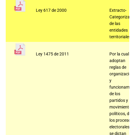
Ley 617 de 2000
Extracto-
Categorizaci
de las
entidades
territoriales.
Ley 1475 de 2011
Por la cual se
adoptan
reglas de
organización
y
funcionamien
de los
partidos y
movimientos
políticos, de
los procesos
electorales y
se dictan