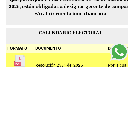
2026, están obligadas a designar gerente de campaña
y/o abrir cuenta única bancaria
CALENDARIO ELECTORAL
FORMATO
DOCUMENTO
DESCRIPCIÓ
Resolución 2581 del 2025
Por la cual se
establece el
calendario
Electoral
para las
elecciones de
congreso de
la república
que se
realizaran el
08 de marzo