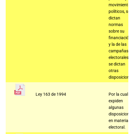
movimientos
políticos, se
dictan
normas
sobre su
financiación
y la de las
campañas
electorales y
se dictan
otras
disposiciones
Ley 163 de 1994
Por la cual se
expiden
algunas
disposiciones
en materia
electoral.