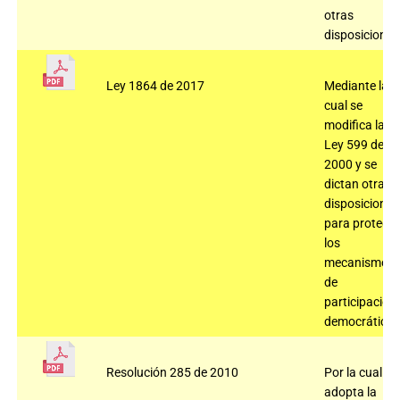
otras
disposiciones
Ley 1864 de 2017
Mediante la
cual se
modifica la
Ley 599 de
2000 y se
dictan otras
disposiciones
para protege
los
mecanismos
de
participación
democrática
Resolución 285 de 2010
Por la cual se
adopta la