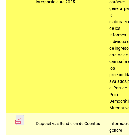
interpartidistas 2025
carácter
general para
la
elaboración
de los
informes
individuales
de ingresos y
gastos de
campaña de
los
precandidato
avalados por
el Partido
Polo
Democrático
Alternativo
Diapositivas Rendición de Cuentas
Información
general