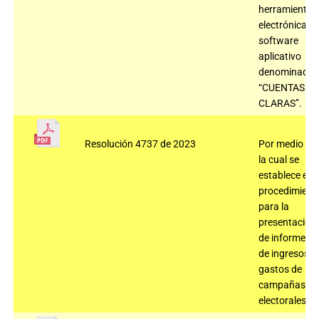
herramienta
electrónica,
software
aplicativo
denominado
“CUENTAS
CLARAS”.
Resolución 4737 de 2023
Por medio de
la cual se
establece el
procedimient
para la
presentación
de informes
de ingresos y
gastos de
campañas
electorales.