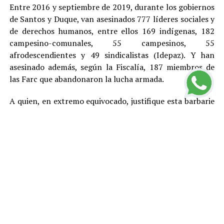
Entre 2016 y septiembre de 2019, durante los gobiernos
de Santos y Duque, van asesinados 777 líderes sociales y
de derechos humanos, entre ellos 169 indígenas, 182
campesino-comunales, 55 campesinos, 55
afrodescendientes y 49 sindicalistas (Idepaz). Y han
asesinado además, según la Fiscalía, 187 miembros de
las Farc que abandonaron la lucha armada.
A quien, en extremo equivocado, justifique esta barbarie
con cualquier teoría, toca recordarle que en este país,
por Constitución, no existe la pena de muerte y que el
más elemental principio democrático indica que no hay
asesinatos buenos y asesinatos malos, entre otras
razones porque el daño que cada homicidio le provoca a
la sociedad genera violencia y otros problemas y
termina afectando mal hasta a los propios victimarios.
Estas cifras llevan a concluir que el Estado colombiano –
más allá de los gobiernos y en buena medida por su