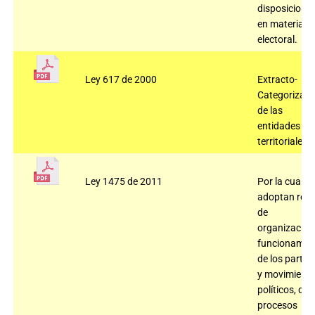
disposicione
en materia
electoral.
Ley 617 de 2000
Extracto-
Categorizaci
de las
entidades
territoriales.
Ley 1475 de 2011
Por la cual se
adoptan regl
de
organización
funcionamie
de los partid
y movimient
políticos, de 
procesos