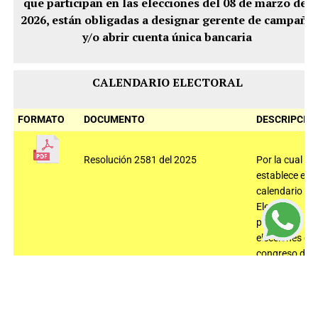
que participan en las elecciones del 08 de marzo del
2026, están obligadas a designar gerente de campaña
y/o abrir cuenta única bancaria
CALENDARIO ELECTORAL
FORMATO
DOCUMENTO
DESCRIPCIÓ
Resolución 2581 del 2025
Por la cual se
establece el
calendario
Electoral
para las
elecciones de
congreso de
la república
que se
realizaran el
08 de marzo