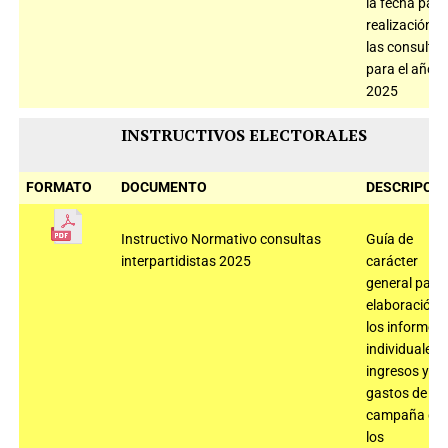
la fecha para
realización d
las consultas
para el año
2025
INSTRUCTIVOS ELECTORALES
FORMATO
DOCUMENTO
DESCRIPCIÓ
Instructivo Normativo consultas
Guía de
interpartidistas 2025
carácter
general para 
elaboración 
los informes
individuales 
ingresos y
gastos de
campaña de
los