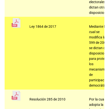
electorales y 
dictan otras
disposiciones
Ley 1864 de 2017
Mediante la
cual se
modifica la L
599 de 2000 
se dictan otr
disposicione
para protege
los
mecanismos
de
participación
democrática
Resolución 285 de 2010
Por la cual se
adopta la