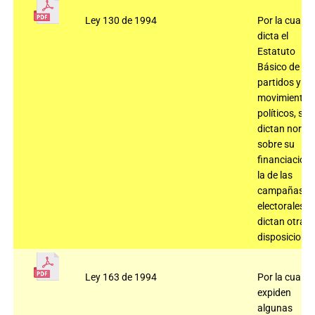
Ley 130 de 1994
Por la cual se
dicta el
Estatuto
Básico de los
partidos y
movimientos
políticos, se
dictan norm
sobre su
financiación 
la de las
campañas
electorales y 
dictan otras
disposiciones
Ley 163 de 1994
Por la cual se
expiden
algunas