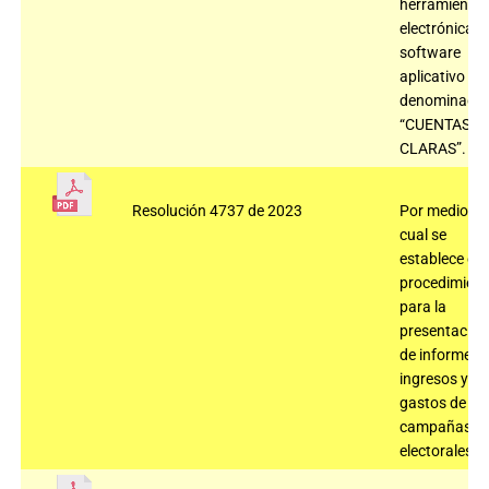
herramienta
electrónica,
software
aplicativo
denominado
“CUENTAS
CLARAS”.
Resolución 4737 de 2023
Por medio de
cual se
establece el
procedimient
para la
presentación
de informes 
ingresos y
gastos de
campañas
electorales.